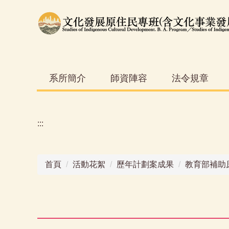
跳
到
主
要
內
容
系所簡介
師資陣容
法令規章
區
:::
首頁
活動花絮
歷年計劃案成果
教育部補助