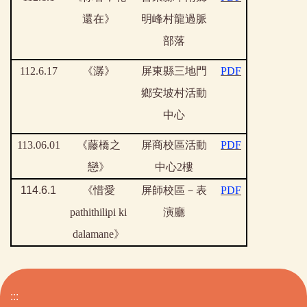
還在》
明峰村龍過脈
部落
112.6.17
《潺》
屏東縣三地門
PDF
鄉安坡村活動
中心
113.06.01
《藤橋之
屏商校區活動
PDF
戀》
中心2樓
114.6.1
《惜愛
屏師校區－表
PDF
pathithilipi ki
演廳
dalamane》
:::