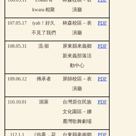
kwara‧
相聚
演廳
107.05.17
iyah
！好久
林森校區－表
PDF
不見了我們
演廳
108.05.31
流
‧
留
屏東縣來義鄉
PDF
新來義部落活
動中心
109.06.12
傳承者
屏師校區－表
PDF
演廳
110.10.01
洄萊
台灣原住民族
PDF
文化園區－娜
麓灣歌舞劇場
112.1.1
《你看，花
台東縣卑南鄉
PDF