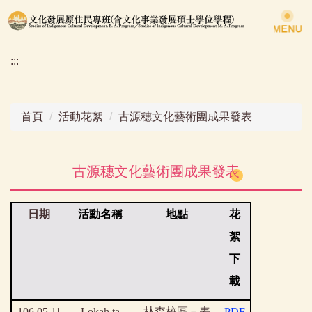
跳
到
主
:::
要
內
容
區
首頁
活動花絮
古源穗文化藝術團成果發表
古源穗文化藝術團成果發表
日期
活動名稱
地點
花
絮
下
載
106.05.11
Lokah ta
林森校區－表
PDF