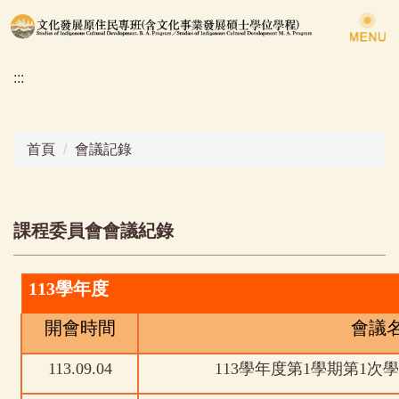
跳
到
主
:::
要
內
容
區
首頁
會議記錄
課程委員會會議紀錄
113
學年度
開會時間
會議
113.09.04
113學年度第1學期第1