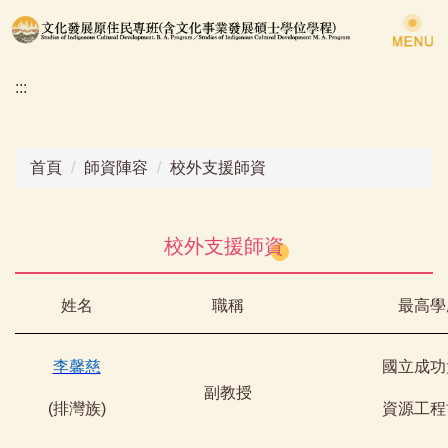
跳
到
主
:::
要
內
容
區
首頁
師資陣容
校外支援師資
校外支援師資
姓名
職稱
最高學
李馨慈
國立成功
副教授
(
排灣族
)
資源工程