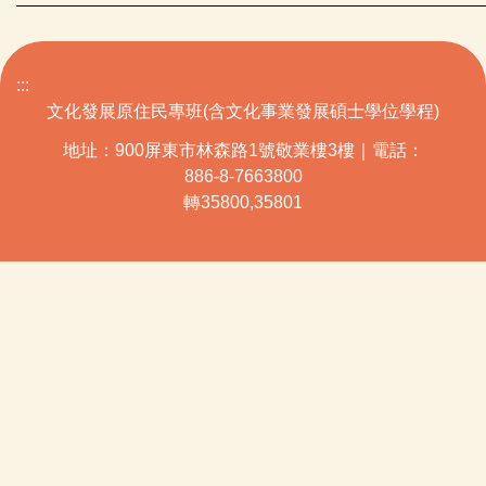
:::
文化發展原住民專班(含文化事業發展碩士學位學程)
地址：900屏東市林森路1號敬業樓3樓｜電話：
886-8-7663800
轉35800,35801