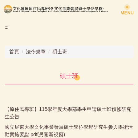
跳
到
主
:::
要
內
容
區
首頁
法令規章
碩士班
碩士班
【原住民專班】115學年度大學部學生申請碩士班預修研究
生公告
國立屏東大學文化事業發展碩士學位學程研究生參與學術活
動實施要點.pdf(另開新視窗)