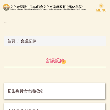
跳
到
主
:::
要
內
容
區
首頁
會議記錄
會議記錄
招生委員會會議紀錄