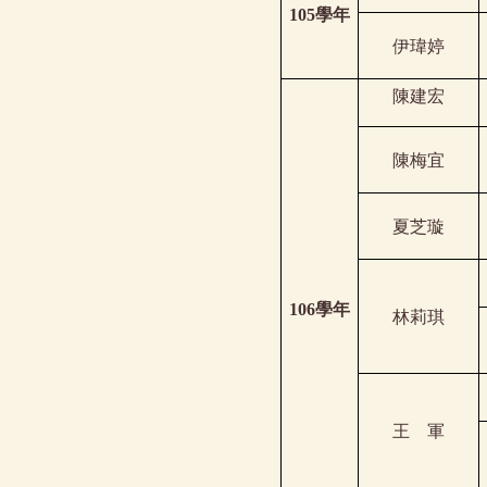
105
學年
伊瑋婷
陳建宏
陳梅宜
夏芝璇
106
學年
林莉琪
王
軍