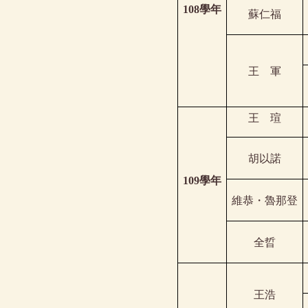
108
學年
蘇仁福
王
軍
王
瑄
胡以諾
109
學年
維恭・魯那登
全晢
王浩