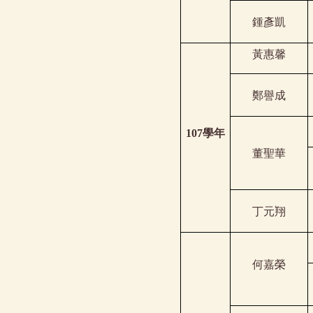
鍾彥凱
黃惠馨
鄭譽成
107
學年
董聖華
丁元翔
何嘉榮