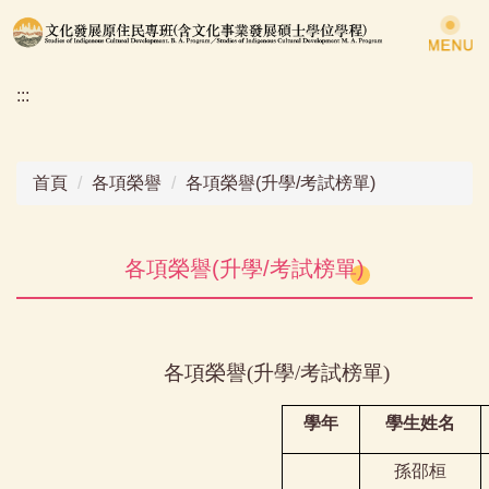
跳
到
主
:::
要
內
容
區
首頁
各項榮譽
各項榮譽(升學/考試榜單)
各項榮譽(升學/考試榜單)
各項榮譽
(
升學
/
考試榜單
)
學年
學生姓名
孫邵桓