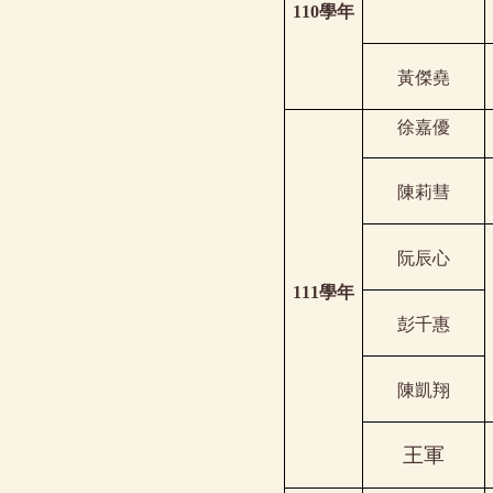
110
學年
黃傑堯
徐嘉優
陳莉彗
阮辰心
111
學年
彭千惠
陳凱翔
王軍