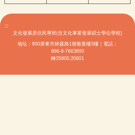
:::
文化發展原住民專班(含文化事業發展碩士學位學程)
地址：900屏東市林森路1號敬業樓3樓｜電話：
886-8-7663800
轉35800,35801