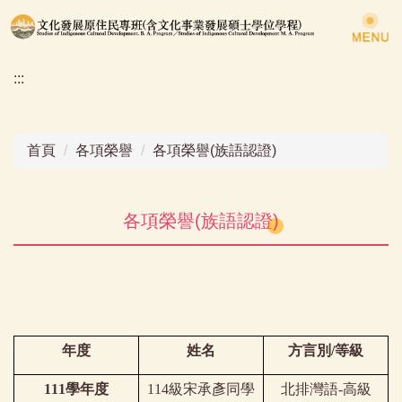
跳
到
主
:::
要
內
容
區
首頁
各項榮譽
各項榮譽(族語認證)
各項榮譽(族語認證)
年度
姓名
方言別/等級
111學年度
114級宋承彥同學
北排灣語-高級