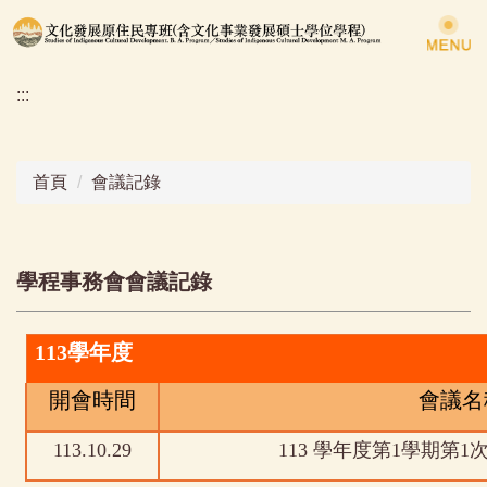
跳
到
主
:::
要
內
容
區
首頁
會議記錄
學程事務會會議記錄
113
學年度
開會時間
會議名
113.10.29
113 學年度第1學期第