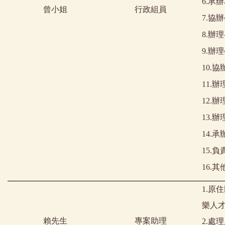
6.
承辦
曾小姐
行政組員
7.
協辦
8.
辦理
9.辦理
10.
協
11.
辦
12.
辦
13.
辦
14.
承
15.
負
16.
其
1.
樂人
賴先生
專案助理
2.
處理