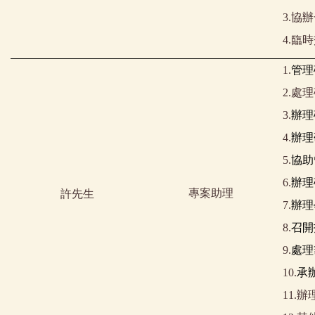
3.
協辦
4.
臨時
1.
管理
2.
處理
3.
辦理
4.
辦理
5.
協助
6.
辦理
專案助理
許先生
7.
辦理
8.
召開
9.
處理
10.
承
11.辦