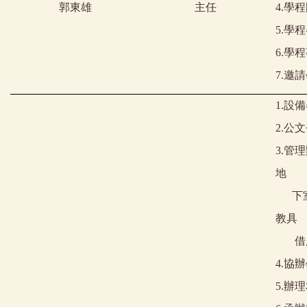
郭東雄
主任
4.
學程
5.
學程
6.
學程
7.
邀請
1.設
2.
公文
3.
管理
地
下
教具
借用
4.
協辦
5.辦理