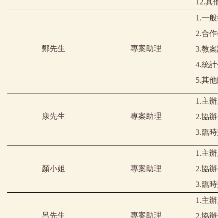
12.
其
1.
一般
2.
合作
鄭先生
專案助理
3.
教案
4.
統計
5.
其他
1.
主辦
康先生
專案助理
2.
協辦
3.
臨時
1.
主辦
顏小姐
專案助理
2.
協辦
3.
臨時
1.
主辦
呂先生
專案助理
2.
協辦