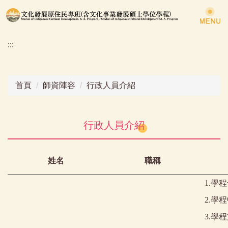
跳
到
主
:::
要
內
容
區
首頁
師資陣容
行政人員介紹
行政人員介紹
姓名
職稱
1.
學程
2.
學程
3.
學程