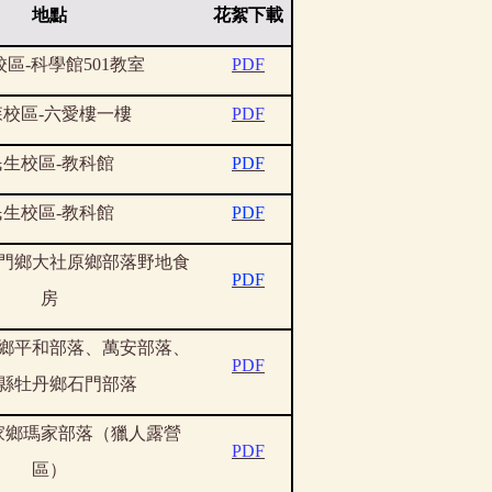
地點
花絮下載
校區
-
科學館
501
教室
PDF
森校區
-
六愛樓一樓
PDF
民生校區
-
教科館
PDF
民生校區
-
教科館
PDF
門鄉大社原鄉部落野地食
PDF
房
鄉平和部落、萬安部落、
PDF
縣牡丹鄉石門部落
家鄉瑪家部落（獵人露營
PDF
區）