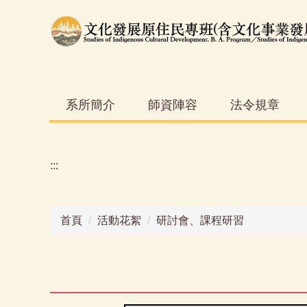
跳
到
主
要
內
容
系所簡介
師資陣容
法令規章
區
:::
首頁
活動花絮
研討會、課程研習