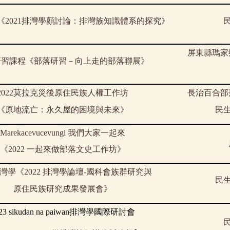
《
2021
排灣學顏討論：排灣族知識體系的探究》
屏東縣瑪家
研習課程《部落研習－向上走的部落聯展》
2022
莫拉克災後原住民族人權工作坊
長治百合部
《原地流亡：永久屋的困境與未來》
民
Marekacevucevungi 我們大家一起來
《2022 一起來做部落文史工作坊》
灣學《
2022
排灣學論壇
-
國科會族群研究與
民
原住民族研究成果發展會》
23 sikudan na paiwan排灣學國際研討會