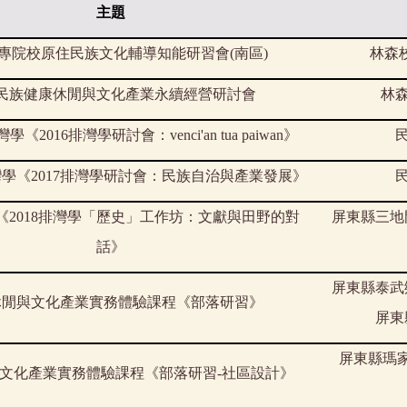
主題
專院校原住民族文化輔導知能研習會
(
南區
)
林森
民族健康休閒與文化產業永續經營研討會
林
灣學《
2016
排灣學研討會：
venci'an tua paiwan
》
灣學《
2017
排灣學研討會：民族自治與產業發展》
《
2018
排灣學「歷史」工作坊：文獻與田野的對
屏東縣三地
話》
屏東縣泰武
休閒與文化產業實務體驗課程《部落研習》
屏東
屏東縣瑪
文化產業實務體驗課程《部落研習
-
社區設計》