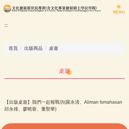
跳
到
主
:::
要
內
容
區
首頁
出版商品
桌遊
桌遊
【出版桌遊】我們一起報戰功(羅永清、Aliman Ismahasan
邱永祿、廖曉蓉、董聖華)