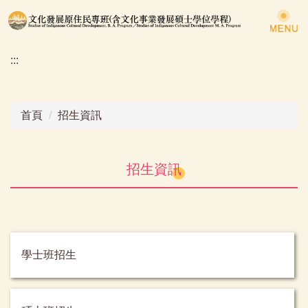
跳
到
主
:::
要
內
容
區
首頁
招生資訊
招生資訊
學士班招生