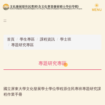
跳
到
主
:::
要
內
容
區
首頁
學生專區
課程資訊
學士班
專題研究專區
專題研究專區
國立屏東大學文化發展學士學位學程原住民專班專題研究課
程作業手冊