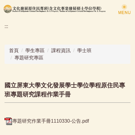
跳
到
主
:::
要
內
容
區
首頁
學生專區
課程資訊
學士班
專題研究專區
國立屏東大學文化發展學士學位學程原住民專
班專題研究課程作業手冊
專題研究作業手冊1110330-公告.pdf