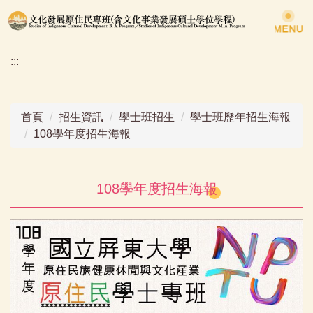
跳
到
主
:::
要
內
容
區
首頁
招生資訊
學士班招生
學士班歷年招生海報
108學年度招生海報
108學年度招生海報