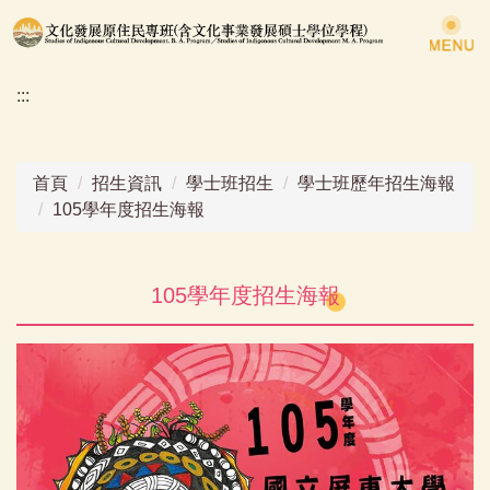
跳
到
主
:::
要
內
容
區
首頁
招生資訊
學士班招生
學士班歷年招生海報
105學年度招生海報
105學年度招生海報