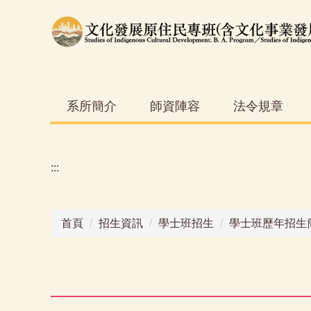
跳
到
主
要
內
容
系所簡介
師資陣容
法令規章
區
:::
首頁
招生資訊
學士班招生
學士班歷年招生