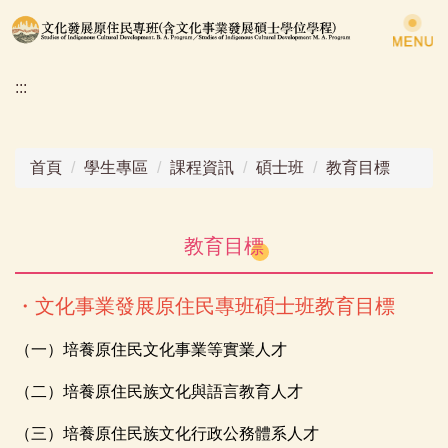
跳
到
主
:::
要
內
容
區
首頁
學生專區
課程資訊
碩士班
教育目標
教育目標
・文化事業發展原住民專班碩士班教育目標
（一）培養原住民文化事業等實業人才
（二）培養原住民族文化與語言教育人才
（三）培養原住民族文化行政公務體系人才