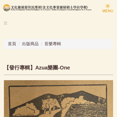
跳
到
主
:::
要
內
容
區
首頁
出版商品
音樂專輯
【發行專輯】Azua樂團-One