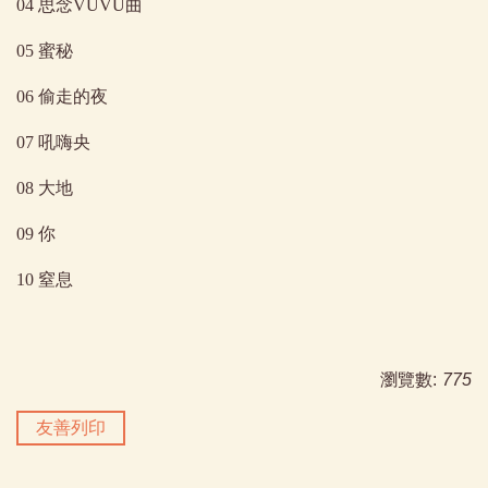
04 思念VUVU曲
05 蜜秘
06 偷走的夜
07 吼嗨央
08 大地
09 你
10 窒息
瀏覽數:
775
友善列印