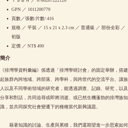
ＩＳＢＮ ／ 9786267222126
GPN ／ 1011200779
頁數／張數/片數/ 416
規格 ／ 平裝
／
15 x 21 x 2.3 cm ／ 普通級 ／ 部份全彩 ／
初版
定價 ／ NT$ 490
簡介
《排灣學資料彙編》係透過「排灣學研討會」的固定舉辦，搭建
起族群內跨地域、跨部落、跨學科，與跨世代的交流平台。讓族
人以及不同學術領域的研究者，能透過調查、記錄、研究，以及
分享和對話，共同追尋或即將消逝、或已然生機蓬勃的排灣族知
識，並共同探究社會變遷下的種種當代新興議題。
藉著知識的討論、生產與累積，我們還期望進一步思索如何