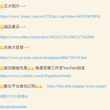
五大唱片—>
https://www.5music.com.tw/CDList-c.asp?cdno=445395678918
誠品書店—>
https://www.eslite.com/product/10032123112682527582009
光南大批發—>
https://www.pcstore.com.tw/kuangnan/M86756319.htm
搶先聽搶先看
無虞音樂工作室YouTube頻道
https://www.youtube.com/@HappinessStudio
數位平台搶先訂閱
https://bfan.link/singing-vuvus-songs4
#唱VUVU的歌4
#projectinsomnia