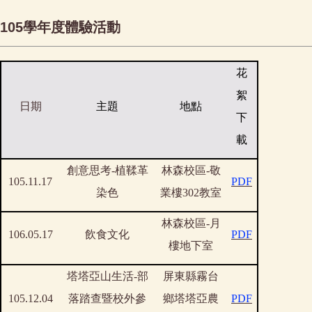
105學年度體驗活動
花
絮
日期
主題
地點
下
載
創意思考-植鞣革
林森校區-敬
105.11.17
PDF
染色
業樓302教室
林森校區-月
106.05.17
飲食文化
PDF
樓地下室
塔塔亞山生活-部
屏東縣霧台
105.12.04
落踏查暨校外參
鄉塔塔亞農
PDF